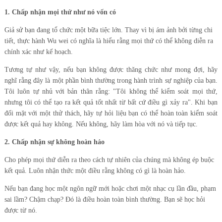
1. Chấp nhận mọi thứ như nó vốn có
Giả sử bạn đang tổ chức một bữa tiệc lớn. Thay vì bị ám ảnh bởi từng chi
tiết, thực hành Wu wei có nghĩa là hiểu rằng mọi thứ có thể không diễn ra
chính xác như kế hoạch.
Tương tự như vậy, nếu bạn không được thăng chức như mong đợi, hãy
nghĩ rằng đây là một phần bình thường trong hành trình sự nghiệp của bạn.
Tôi luôn tự nhủ với bản thân rằng: "Tôi không thể kiểm soát mọi thứ,
nhưng tôi có thể tạo ra kết quả tốt nhất từ bất cứ điều gì xảy ra". Khi bạn
đối mặt với một thử thách, hãy tự hỏi liệu bạn có thể hoàn toàn kiểm soát
được kết quả hay không. Nếu không, hãy làm hòa với nó và tiếp tục.
2. Chấp nhận sự không hoàn hảo
Cho phép mọi thứ diễn ra theo cách tự nhiên của chúng mà không ép buộc
kết quả. Luôn nhận thức một điều rằng không có gì là hoàn hảo.
Nếu bạn đang học một ngôn ngữ mới hoặc chơi một nhạc cụ lần đầu, phạm
sai lầm? Chậm chạp? Đó là điều hoàn toàn bình thường. Bạn sẽ học hỏi
được từ nó.