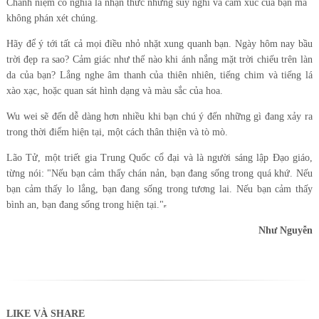
Chánh niệm có nghĩa là nhận thức những suy nghĩ và cảm xúc của bạn mà
không phán xét chúng.
Hãy để ý tới tất cả mọi điều nhỏ nhặt xung quanh bạn. Ngày hôm nay bầu
trời đẹp ra sao? Cảm giác như thế nào khi ánh nắng mặt trời chiếu trên làn
da của bạn? Lắng nghe âm thanh của thiên nhiên, tiếng chim và tiếng lá
xào xạc, hoặc quan sát hình dạng và màu sắc của hoa.
Wu wei sẽ đến dễ dàng hơn nhiều khi bạn chú ý đến những gì đang xảy ra
trong thời điểm hiện tại, một cách thân thiện và tò mò.
Lão Tử, một triết gia Trung Quốc cổ đại và là người sáng lập Đạo giáo,
từng nói: "Nếu bạn cảm thấy chán nản, bạn đang sống trong quá khứ. Nếu
bạn cảm thấy lo lắng, bạn đang sống trong tương lai. Nếu bạn cảm thấy
bình an, bạn đang sống trong hiện tại."
Như Nguyễn
LIKE VÀ SHARE