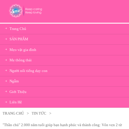
Trang Chủ
SẢN PHẨM
Mẹo vặt gia đình
Mẹ thông thái
Người nổi tiếng dạy con
Ngẫm
Giới Thiệu
Liên Hệ
TRANG CHỦ
>
TIN TỨC
>
"Thần chú" 2.000 năm tuổi giúp bạn hạnh phúc và thành công: Vỏn vẹn 2 từ