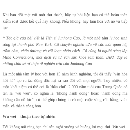
Khi bạn đối mặt với một thử thách, hãy tự hỏi liệu bạn có thể hoàn toàn
kiểm soát được kết quả hay không. Nếu không, hãy làm hòa với nó và tiếp
tục.
* Tác giả của bài viết là Tiến sĩ Junhong Cao, là một nhà tâm lý học sinh
sống tại thành phố New York. Cô chuyên nghiên cứu về các mối quan hệ,
trầm cảm, chấn thương và rối loạn nhân cách. Cô cũng là người sáng lập
Mind Connections, một dịch vụ tư vấn sức khỏe tâm thần. Dưới đây là
những chia sẻ từ thực tế nghiên cứu của Junhong Cao.
Là một nhà tâm lý học với hơn 15 năm kinh nghiệm, tôi đã thấy "văn hóa
hối hả" tạo ra tác động độc hại ra sao đối với mọi người. Tuy nhiên, có
một khái niệm có thể coi là 'thần chú' 2.000 năm tuổi của Trung Quốc có
tên là "wu wei", có nghĩa là "không hành động" hoặc "hành động mà
không cần nỗ lực", có thể giúp chúng ta có một cuộc sống cân bằng, viên
mãn và thành công hơn.
Wu wei – thuận theo tự nhiên
Tôi không nói rằng bạn chỉ nên ngồi xuống và buông lơi mọi thứ. Wu wei