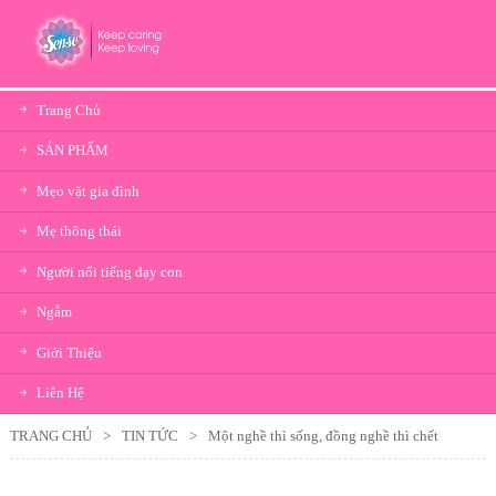
Trang Chủ
SẢN PHẨM
Mẹo vặt gia đình
Mẹ thông thái
Người nổi tiếng dạy con
Ngẫm
Giới Thiệu
Liên Hệ
TRANG CHỦ
>
TIN TỨC
>
Một nghề thì sống, đồng nghề thì chết