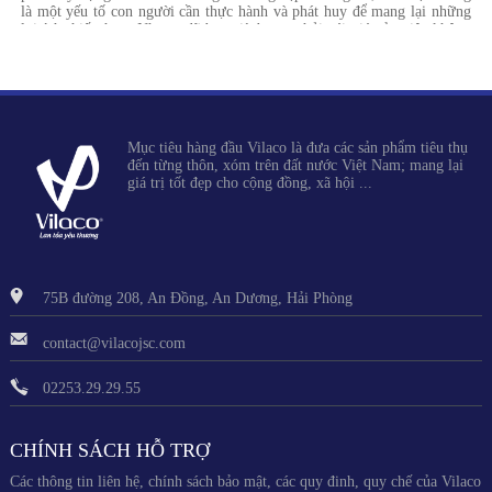
là một yếu tố con người cần thực hành và phát huy để mang lại những
lợi ích thiết thực. Nhưng đã bao giờ bạn tự hỏi cái giá của việc không
tiết kiệm là gì hay chưa? Câu chuyện của 2 bạn trẻ dưới đây sẽ phần
nào giúp bạn tìm được đáp án cho câu hỏi này.
Mục tiêu hàng đầu Vilaco là đưa các sản phẩm tiêu thụ
đến từng thôn, xóm trên đất nước Việt Nam; mang lại
giá trị tốt đẹp cho cộng đồng, xã hội ...
75B đường 208, An Đồng, An Dương, Hải Phòng
contact@vilacojsc.com
02253.29.29.55
CHÍNH SÁCH HỖ TRỢ
Các thông tin liên hệ, chính sách bảo mật, các quy đinh, quy chế của Vilaco