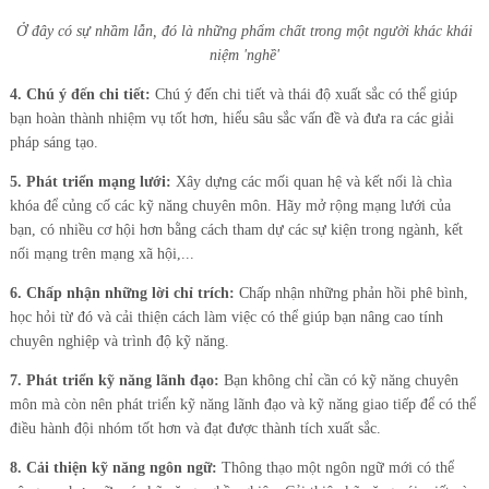
Ở đây có sự nhầm lẫn, đó là những phẩm chất trong một người khác khái
niệm 'nghề'
4. Chú ý đến chi tiết:
Chú ý đến chi tiết và thái độ xuất sắc có thể giúp
bạn hoàn thành nhiệm vụ tốt hơn, hiểu sâu sắc vấn đề và đưa ra các giải
pháp sáng tạo.
5. Phát triển mạng lưới:
Xây dựng các mối quan hệ và kết nối là chìa
khóa để củng cố các kỹ năng chuyên môn. Hãy mở rộng mạng lưới của
bạn, có nhiều cơ hội hơn bằng cách tham dự các sự kiện trong ngành, kết
nối mạng trên mạng xã hội,...
6. Chấp nhận những lời chỉ trích:
Chấp nhận những phản hồi phê bình,
học hỏi từ đó và cải thiện cách làm việc có thể giúp bạn nâng cao tính
chuyên nghiệp và trình độ kỹ năng.
7. Phát triển kỹ năng lãnh đạo:
Bạn không chỉ cần có kỹ năng chuyên
môn mà còn nên phát triển kỹ năng lãnh đạo và kỹ năng giao tiếp để có thể
điều hành đội nhóm tốt hơn và đạt được thành tích xuất sắc.
8. Cải thiện kỹ năng ngôn ngữ:
Thông thạo một ngôn ngữ mới có thể