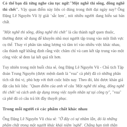
Có thể bạn đã từng nghe câu tục ngữ:"Một nghề thì sống, đồng nghề
thì chết".
Vậy quan điểm này liệu có đúng trong thời đại ngày nay? Ông
Đặng Lê Nguyên Vũ lý giải ‘sắc lẹm’, nói nhiều người đang hiểu sai bản
chất.
"Một nghề thì sống, đống nghề thì chết"
là câu thành ngữ quen thuộc,
thường được sử dụng để khuyên nhủ mọi người tập trung vào một lĩnh vực
cụ thể. Thay vì phân tán năng lượng và tâm trí vào nhiều việc khác nhau,
câu thành ngữ khẳng định rằng việc chăm chỉ và cam kết tập trung vào một
công việc sẽ đem lại kết quả tốt hơn.
Tuy nhiên trong một buổi chia sẻ, ông Đặng Lê Nguyên Vũ - Chủ tịch Tập
đoàn Trung Nguyên (được mệnh danh là "vua" cà phê) đã có những phân
tích rất thú vị, phù hợp với thời cuộc hiện nay. Theo đó, khi được khán giả
đặt câu hỏi liệu:
"Quan điểm của anh về câu 'Một nghề thì sống, đống nghề
thì chết' và cách anh áp dụng trong việc tuyển nhân sự tại công ty",
"vua"
cà phê đã có câu trả lời đầy thuyết phục.
Trong mỗi người có các phẩm chất khác nhau
Ông Đặng Lê Nguyên Vũ chia sẻ:
"Ở đây có sự nhầm lẫn, đó là những
phẩm chất trong một người khác khái niệm 'nghề'. Chẳng hạn tinh thần