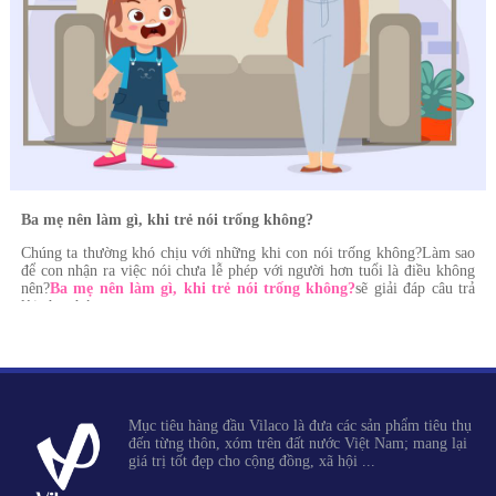
Ba mẹ nên làm gì, khi trẻ nói trống không?
Chúng ta thường khó chịu với những khi con nói trống không?Làm sao
để con nhận ra việc nói chưa lễ phép với người hơn tuổi là điều không
nên?
Ba mẹ nên làm gì, khi trẻ nói trống không?
sẽ giải đáp câu trả
lời cho chúng ta.
Mục tiêu hàng đầu Vilaco là đưa các sản phẩm tiêu thụ
đến từng thôn, xóm trên đất nước Việt Nam; mang lại
giá trị tốt đẹp cho cộng đồng, xã hội ...