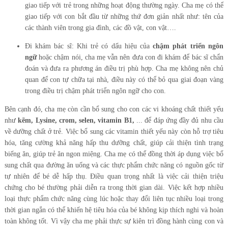
giao tiếp với trẻ trong những hoạt động thường ngày. Cha mẹ có thể
giao tiếp với con bắt đầu từ những thứ đơn giản nhất như: tên của
các thành viên trong gia đình, các đồ vật, con vật….
Đi khám bác sĩ: Khi trẻ có dấu hiệu của
chậm phát triển ngôn
ngữ
hoặc chậm nói, cha mẹ vẫn nên đưa con đi khám để bác sĩ chẩn
đoán và đưa ra phương án điều trị phù hợp. Cha mẹ không nên chủ
quan để con tự chữa tại nhà, điều này có thể bỏ qua giai đoạn vàng
trong điều trị chậm phát triển ngôn ngữ cho con.
Bên cạnh đó, cha mẹ còn cần bổ sung cho con các vi khoáng chất thiết yếu
như
kẽm,
Lysine,
crom,
selen,
vitamin B1,
... để đáp ứng đầy đủ nhu cầu
về dưỡng chất ở trẻ. Việc bổ sung các vitamin thiết yếu này còn hỗ trợ tiêu
hóa, tăng cường khả năng hấp thu dưỡng chất, giúp cải thiện tình trạng
biếng ăn, giúp trẻ ăn ngon miệng. Cha mẹ có thể đồng thời áp dụng việc bổ
sung chất qua đường ăn uống và các thực phẩm chức năng có nguồn gốc từ
tự nhiên để bé dễ hấp thụ. Điều quan trọng nhất là việc cải thiện triệu
chứng cho bé thường phải diễn ra trong thời gian dài. Việc kết hợp nhiều
loại thực phẩm chức năng cùng lúc hoặc thay đổi liên tục nhiều loại trong
thời gian ngắn có thể khiến hệ tiêu hóa của bé không kịp thích nghi và hoàn
toàn không tốt. Vì vậy cha mẹ phải thực sự kiên trì đồng hành cùng con và