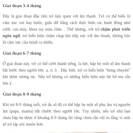
Giai đoạn 3-4 tháng
Đây là giai đoạn đầu tiên trẻ làm quen với âm thanh. Trẻ có thể biểu lộ
cảm xúc vui hay buồn, giận dữ bằng cách thực hiện các hành động như
cười, cau mày, khua tay múa chân… Thế nhưng, với trẻ
chậm phát triển
ngôn ngữ
, trẻ biểu hiện chậm chạp khi tiếp xúc với âm thanh, không bộc
lộ cảm xúc của mình ra nhiều.
Giai đoạn 6-7 tháng
Ở giai đoạn này, trẻ có thể cười thành tiếng, la hét, bập bẹ một số âm thanh
bắt bước theo người lớn: a, ơ, ô…Đặc biệt, trẻ có biểu hiện “hóng chuyện”
khi được tương tác. Nếu trẻ không có những biểu hiện này thì bố mẹ cần
lưu ý.
Giai đoạn 8-9 tháng
Khi trẻ 8-9 tháng tuổi, trẻ đa số đã có thể bập bẹ một số phụ âm và nguyên
âm (papa, mama) bắt chước theo người lớn. Tuy nhiên, nếu trẻ nhà bạn
chưa bập bẹ được ở khoảng 8-9 tháng thì cũng chưa cần vội lo lắng vì một
số trẻ tập nói muộn hơn.