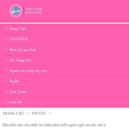
Trang Chủ
SẢN PHẨM
Mẹo vặt gia đình
Mẹ thông thái
Người nổi tiếng dạy con
Ngẫm
Giới Thiệu
Liên Hệ
TRANG CHỦ
>
TIN TỨC
>
Dấu hiệu nào cho thấy trẻ chậm phát triển ngôn ngữ, mẹ nên chú ý