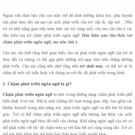
Ngoài việc đảm bảo cho con một chế độ dinh dưỡng khoa học, phụ huynh
cần phải theo dõi sát sao các mốc phát triển của trẻ: tập đi, tập nói….Nếu
trẻ có khả năng giao tiếp kém hơn các trẻ cùng tuổi, cha mẹ cần lưu ý các
dấu hiệu của trẻ chậm phát triển ngôn ngữ.
Dấu hiệu nào cho thấy trẻ
chậm phát triển ngôn ngữ, mẹ nên chú ý
.
Cha mẹ cần biết rằng thời gian biểu cho sự phát triển ngôn ngữ của trẻ sẽ
thay đổi và chúng có thể gặp phải những trở ngại nhỏ trên chặng đường
phát triển. Cha mẹ cũng nên nhớ rằng nếu
trẻ sinh non
, có thể trẻ sẽ bị
chậm đi một vài tuần hoặc vài tháng so với tốc độ phát triển trung bình.
1. Chậm phát triển ngôn ngữ là gì?
Chậm phát triển ngôn ngữ
là một trong những dạng chậm phát triển phổ
biến nhất ở trẻ em. Đât là một chứng rối loạn trong giao tiếp, bao gồm các
khiếm khuyết trong khả năng nói, phát triển ngôn ngữ và đôi khi là thính
giác. Trẻ có thể chậm phát triển ngôn ngữ nếu không đạt được các mốc
phát triển ngôn ngữ theo độ tuổi của chúng. Khả năng ngôn ngữ của trẻ có
thể phát triển với tốc độ chậm hơn so với hầu hết trẻ cùng trang lứa. Trẻ có
thể gặp khó khăn khi thể hiện bản thân hoặc hiểu người khác.